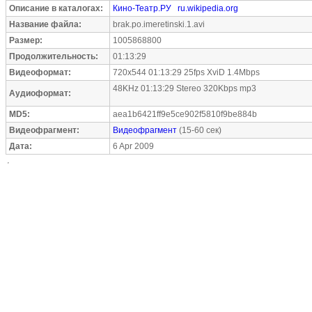
Описание в каталогах:
Кино-Театр.РУ
ru.wikipedia.org
Название файла:
brak.po.imeretinski.1.avi
Размер:
1005868800
Продолжительность:
01:13:29
Видеоформат:
720x544 01:13:29 25fps XviD 1.4Mbps
48KHz 01:13:29 Stereo 320Kbps mp3
Аудиоформат:
MD5:
aea1b6421ff9e5ce902f5810f9be884b
Видеофрагмент:
Видеофрагмент
(15-60 сек)
Дата:
6 Apr 2009