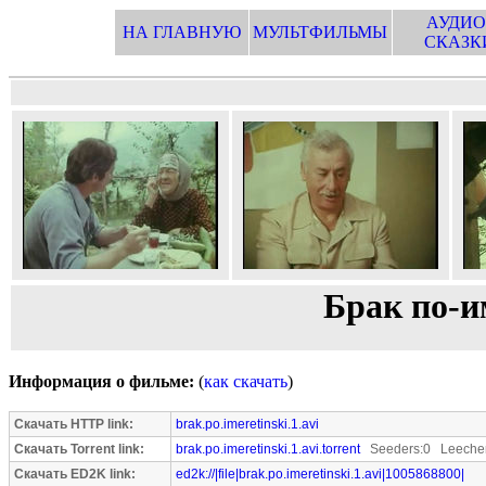
АУДИО
НА ГЛАВНУЮ
МУЛЬТФИЛЬМЫ
СКАЗК
Брак по-и
Информация о фильме:
(
как скачать
)
Скачать HTTP link:
brak.po.imeretinski.1.avi
Скачать Torrent link:
brak.po.imeretinski.1.avi.torrent
Seeders:0 Leecher
Скачать ED2K link:
ed2k://|file|brak.po.imeretinski.1.avi|1005868800|