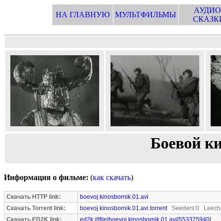
АУДИО
НА ГЛАВНУЮ
МУЛЬТФИЛЬМЫ
СКАЗК
Боевой к
Информация о фильме:
(
как скачать
)
Скачать HTTP link:
boevoj.kinosbornik.01.avi
Скачать Torrent link:
boevoj.kinosbornik.01.avi.torrent
Seeders:0 Leeche
Скачать ED2K link:
ed2k://|file|boevoj.kinosbornik.01.avi|553375940|