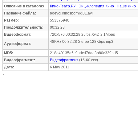
Описание в каталогах:
Кино-Театр.РУ
Энциклопедия Кино
Наше кино
Название файла:
boevoj.kinosbornik.01.avi
Размер:
553375940
Продолжительность:
00:32:28
Видеоформат:
720x576 00:32:28 25fps XviD 2.1Mbps
48KHz 00:32:28 Stereo 128Kbps mp3
Аудиоформат:
MD5:
218e49135a5c9adcd7dae3b80c339bd5
Видеофрагмент:
Видеофрагмент
(15-60 сек)
Дата:
6 May 2011