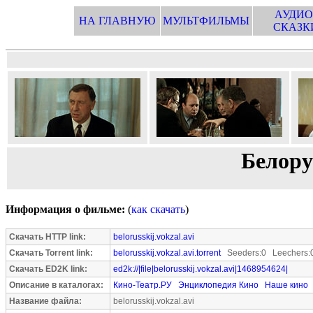
АУДИО
НА ГЛАВНУЮ
МУЛЬТФИЛЬМЫ
СКАЗК
Белору
Информация о фильме:
(
как скачать
)
Скачать HTTP link:
belorusskij.vokzal.avi
Скачать Torrent link:
belorusskij.vokzal.avi.torrent
Seeders:0 Leechers:
Скачать ED2K link:
ed2k://|file|belorusskij.vokzal.avi|1468954624|
Описание в каталогах:
Кино-Театр.РУ
Энциклопедия Кино
Наше кино
Название файла:
belorusskij.vokzal.avi