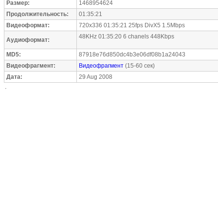
Размер:
1468954624
Продолжительность:
01:35:21
Видеоформат:
720x336 01:35:21 25fps DivX5 1.5Mbps
48KHz 01:35:20 6 chanels 448Kbps
Аудиоформат:
MD5:
87918e76d850dc4b3e06df08b1a24043
Видеофрагмент:
Видеофрагмент
(15-60 сек)
Дата:
29 Aug 2008