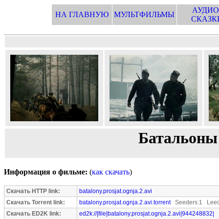
АУДИО
НА ГЛАВНУЮ
МУЛЬТФИЛЬМЫ
СКАЗК
Батальоны 
Информация о фильме:
(
как скачать
)
Скачать HTTP link:
batalony.prosjat.ognja.2.avi
Скачать Torrent link:
batalony.prosjat.ognja.2.avi.torrent
Seeders:1 Leec
Скачать ED2K link:
ed2k://|file|batalony.prosjat.ognja.2.avi|944248832|