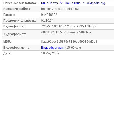
Описание в каталогах:
Кино-Театр.РУ
Наше кино
ru.wikipedia.org
Название файла:
batalony.prosjat.ognja.2.avi
Размер:
944248832
Продолжительность:
01:10:54
Видеоформат:
720x544 01:10:54 25fps DivX5 1.3Mbps
48KHz 01:10:54 6 chanels 448Kbps
Аудиоформат:
MD5:
8aac91dec3c5875c7136da59032dd2b3
Видеофрагмент:
Видеофрагмент
(15-60 сек)
Дата:
18 May 2009