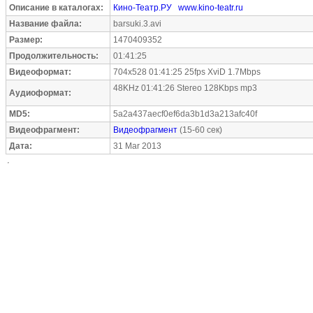
Описание в каталогах:
Кино-Театр.РУ
www.kino-teatr.ru
Название файла:
barsuki.3.avi
Размер:
1470409352
Продолжительность:
01:41:25
Видеоформат:
704x528 01:41:25 25fps XviD 1.7Mbps
48KHz 01:41:26 Stereo 128Kbps mp3
Аудиоформат:
MD5:
5a2a437aecf0ef6da3b1d3a213afc40f
Видеофрагмент:
Видеофрагмент
(15-60 сек)
Дата:
31 Mar 2013