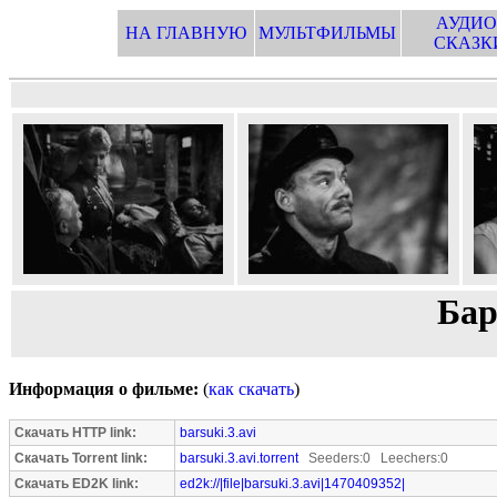
АУДИО
НА ГЛАВНУЮ
МУЛЬТФИЛЬМЫ
СКАЗК
Бар
Информация о фильме:
(
как скачать
)
Скачать HTTP link:
barsuki.3.avi
Скачать Torrent link:
barsuki.3.avi.torrent
Seeders:0 Leechers:0
Скачать ED2K link:
ed2k://|file|barsuki.3.avi|1470409352|