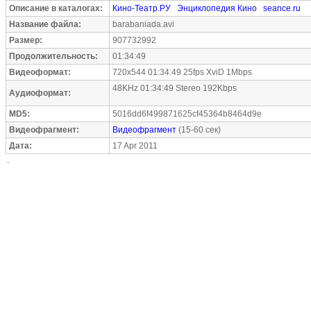
Описание в каталогах:
Кино-Театр.РУ
Энциклопедия Кино
seance.ru
Название файла:
barabaniada.avi
Размер:
907732992
Продолжительность:
01:34:49
Видеоформат:
720x544 01:34:49 25fps XviD 1Mbps
48KHz 01:34:49 Stereo 192Kbps
Аудиоформат:
MD5:
5016dd6f499871625cf45364b8464d9e
Видеофрагмент:
Видеофрагмент
(15-60 сек)
Дата:
17 Apr 2011