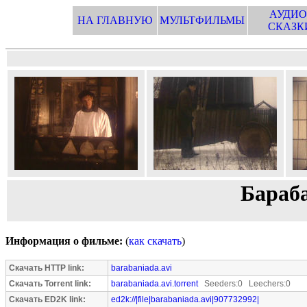
АУДИО
НА ГЛАВНУЮ
МУЛЬТФИЛЬМЫ
СКАЗК
Бараба
Информация о фильме:
(
как скачать
)
Скачать HTTP link:
barabaniada.avi
Скачать Torrent link:
barabaniada.avi.torrent
Seeders:0 Leechers:0
Скачать ED2K link:
ed2k://|file|barabaniada.avi|907732992|