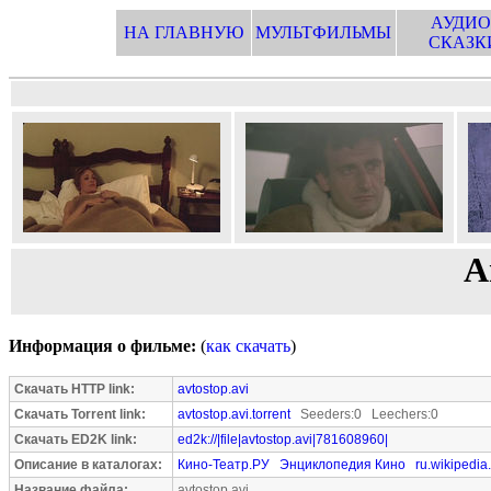
АУДИО
НА ГЛАВНУЮ
МУЛЬТФИЛЬМЫ
СКАЗК
А
Информация о фильме:
(
как скачать
)
Скачать HTTP link:
avtostop.avi
Скачать Torrent link:
avtostop.avi.torrent
Seeders:0 Leechers:0
Скачать ED2K link:
ed2k://|file|avtostop.avi|781608960|
Описание в каталогах:
Кино-Театр.РУ
Энциклопедия Кино
ru.wikipedia
Название файла:
avtostop.avi