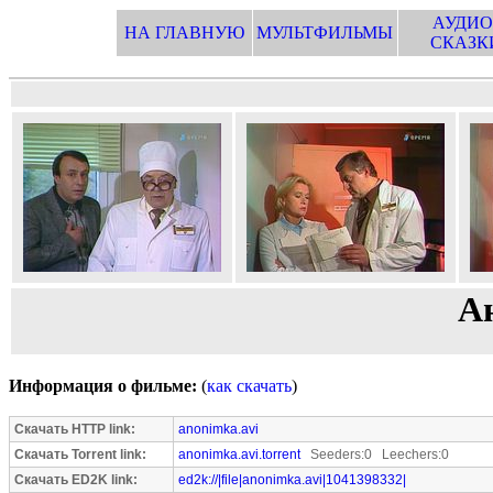
АУДИО
НА ГЛАВНУЮ
МУЛЬТФИЛЬМЫ
СКАЗК
А
Информация о фильме:
(
как скачать
)
Скачать HTTP link:
anonimka.avi
Скачать Torrent link:
anonimka.avi.torrent
Seeders:0 Leechers:0
Скачать ED2K link:
ed2k://|file|anonimka.avi|1041398332|