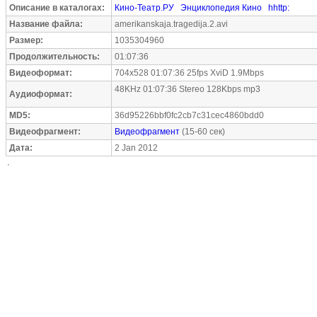
Описание в каталогах:
Кино-Театр.РУ
Энциклопедия Кино
hhttp:
Название файла:
amerikanskaja.tragedija.2.avi
Размер:
1035304960
Продолжительность:
01:07:36
Видеоформат:
704x528 01:07:36 25fps XviD 1.9Mbps
48KHz 01:07:36 Stereo 128Kbps mp3
Аудиоформат:
MD5:
36d95226bbf0fc2cb7c31cec4860bdd0
Видеофрагмент:
Видеофрагмент
(15-60 сек)
Дата:
2 Jan 2012