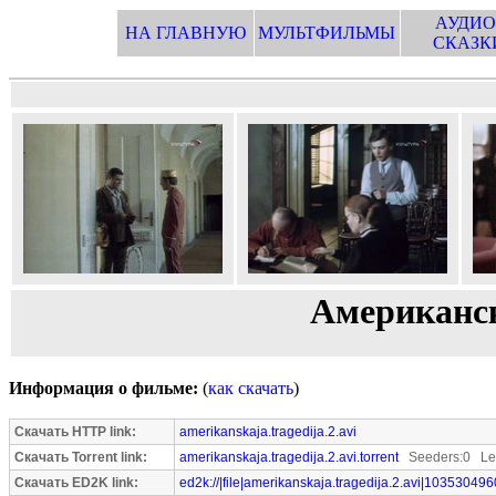
АУДИО
НА ГЛАВНУЮ
МУЛЬТФИЛЬМЫ
СКАЗК
Американск
Информация о фильме:
(
как скачать
)
Скачать HTTP link:
amerikanskaja.tragedija.2.avi
Скачать Torrent link:
amerikanskaja.tragedija.2.avi.torrent
Seeders:0 Lee
Скачать ED2K link:
ed2k://|file|amerikanskaja.tragedija.2.avi|103530496