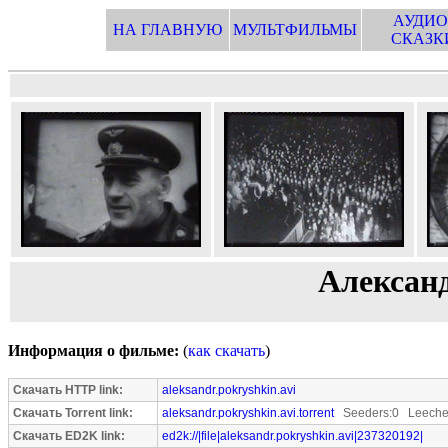
АУДИО
НА ГЛАВНУЮ
МУЛЬТФИЛЬМЫ
СКАЗК
Алексан
Информация о фильме:
(
как скачать
)
Скачать HTTP link:
aleksandr.pokryshkin.avi
Скачать Torrent link:
aleksandr.pokryshkin.avi.torrent
Seeders:0 Leeche
Скачать ED2K link:
ed2k://|file|aleksandr.pokryshkin.avi|237320192|