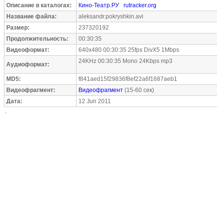
Описание в каталогах:
Кино-Театр.РУ
rutracker.org
Название файла:
aleksandr.pokryshkin.avi
Размер:
237320192
Продолжительность:
00:30:35
Видеоформат:
640x480 00:30:35 25fps DivX5 1Mbps
24KHz 00:30:35 Mono 24Kbps mp3
Аудиоформат:
MD5:
f841aed15f29836f8ef22a6f1687aeb1
Видеофрагмент:
Видеофрагмент
(15-60 сек)
Дата:
12 Jun 2011